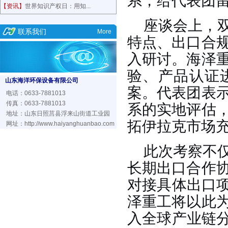
系，给代表团
【资讯】
世界知识产权日：用知...
座谈会上，
联系我们
More
特点、出口合
入研讨。海泽
验、产品认证
山东海洋环保设备有限公司
案。代表团表
电话：0633-7881013
传真：0633-7881013
系的实地评估
地址：山东日照莒县浮来山街道工业园
拓伊拉克市场
网址：
http://www.haiyanghuanbao.com
此次考察不
长期出口合作
对接具体出口
泽重工将以此
入全球产业链分