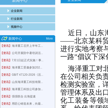
新闻中心
企业新闻
行业新闻
视频中心
近日，山东
新闻中心
More
——
北京某
科
【资讯】
海泽重工召开上半年工...
进行实地考察
【资讯】
公司开展防中暑培训活...
一路”倡议下
【资讯】
7月1日起正式实施！事...
海泽重工对
【资讯】
海泽重工受邀参加202...
在公司相关负
【资讯】
GB/T 47120-2026《压...
【资讯】
山东海泽重工科技有限...
检测实验室，
【资讯】
海泽重工科技公司参加...
管理体系
及出
【资讯】
强强联合 出海提速
化工装备等领
【资讯】
用匠心铸造未来，向最...