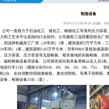
制造设备
2014-11-21 09:36:24 点击数：
156
公司一直致力于石油化工、煤化工、精细化工等系列压力容器
力和工艺水平位居国内行业前列。公司拥有三连跨重型联合厂房
；四连跨机械加工厂房（2#车间）1座，建筑面积2万平方米；
1#车间）1座，建筑面积1.83万平方米；另有9MeV直线加速器
、压力容器、压力管道等无损检验、相关领域的实验检验。目前
、磁粉检验设备等设备。公司探伤室目前具备资格认证人员
3名
包括行车
15台（规格分别为10t、20t、30t、35t、50t、75
机2台、全自动数控四辊卷板机、激光切割机、等离子切割机、
设备
，
检验设备
25台（套）
。