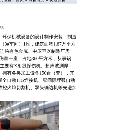
56
、环保机械设备的设计制作安装，制造
（
3#车间）1座，建筑面积1.87万平方
三连跨有色金属、中压容器制造厂房
探伤室一座，
占地
360平方米
，从事锅
主要有
X
射线探伤机、超声波测厚
。
拥有各类加工设备
150台（套），
其
t）、管板全自动TIG焊接机、窄间隙埋弧自动
数控火焰切割机、双头铣边机等
先进加