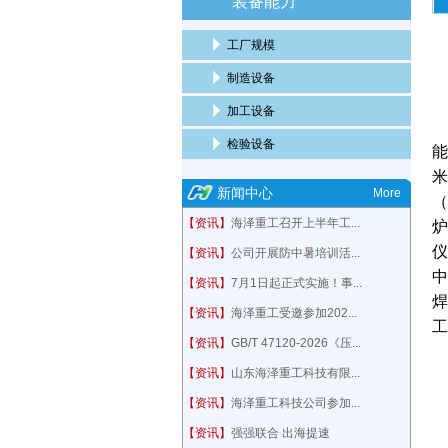
装备能力
工厂规模
制造设备
加工设备
检验设备
能
米
新闻中心
More
（
【资讯】
海泽重工召开上半年工...
炉
仪
【资讯】
公司开展防中暑培训活...
中
【资讯】
7月1日起正式实施！事...
焊
【资讯】
海泽重工受邀参加202...
工
【资讯】
GB/T 47120-2026《压...
【资讯】
山东海泽重工科技有限...
【资讯】
海泽重工科技公司参加...
【资讯】
强强联合 出海提速