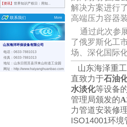
【资讯】
世界知识产权日：用知...
解决方案进行
高端压力容器
联系我们
More
通过此次参
了俄罗斯化工
山东海洋环保设备有限公司
场、深化国际
电话：0633-7881013
传真：0633-7881013
地址：山东日照莒县浮来山街道工业园
山东海泽重工
网址：
http://www.haiyanghuanbao.com
直致力于
石油
水淡化
等设备
管理局颁发的
A
力管道安装
修
ISO14001